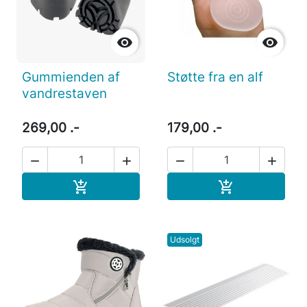


Gummienden af ​​
Støtte fra en alf
vandrestaven
269,00 .-
179,00 .-




Læg i indkøbskurv
Læg i indkøb


Udsolgt