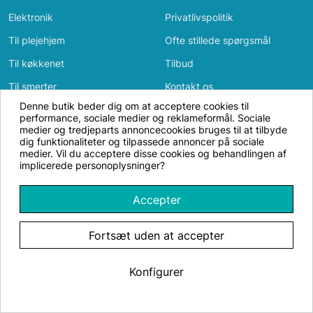
Elektronik
Privatlivspolitik
Til plejehjem
Ofte stillede spørgsmål
Til køkkenet
Tilbud
Til smerter
Kontakt os
Denne butik beder dig om at acceptere cookies til
Til badeværelset
Log ind
performance, sociale medier og reklameformål. Sociale
Vi bruger cookies og annonceidentifikatorer
medier og tredjeparts annoncecookies bruges til at tilbyde
Bevægelse
for at få hjemmesiden til at fungere, til
dig funktionaliteter og tilpassede annoncer på sociale
medier. Vil du acceptere disse cookies og behandlingen af
Til soveværelset
analyse samt til personligt tilpasset og ikke-
implicerede personoplysninger?
personligt tilpasset annoncering. Med dit
Butikforseniorer.dk
samtykke kan vi og vores partnere bruge
Accepter
mail
oplysninger til annoncepersonalisering og
info@butikforseniorer.dk
annoncemåling.
Privatlivspolitik
.
phone
+46 70 424 1428 (erhvervskunder)
Fortsæt uden at accepter
OK
Konfigurer
Afvis alle