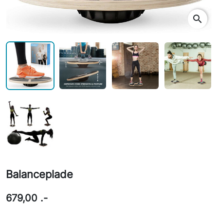
search
Balanceplade
679,00 .-