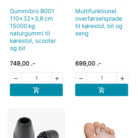
Gummibro B001
Multifunktionel
110x32x3,8 cm
overførselsplade
15000 kg
til kørestol, bil og
naturgummi til
seng
kørestol, scooter
og bil
749,00 .-
699,00 .-




Læg i indkøbskurv
Læg i indkøb

