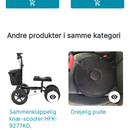
Læg i indkøbskurv
Læg i indkøb


Andre produkter i samme kategori


Sammenklappelig
Drejelig pude
knæ-scooter HFK-
9277KD,