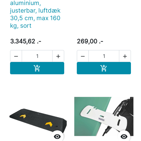
aluminium,
justerbar, luftdæk
30,5 cm, max 160
kg, sort
3.345,62 .-
269,00 .-




Læg i indkøbskurv
Læg i indkøb



