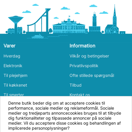
Varer
Information
Hverdag
Vilkår og betingelser
Elektronik
Privatlivspolitik
Til plejehjem
Ofte stillede spørgsmål
Til køkkenet
Tilbud
Til smerter
Kontakt os
Denne butik beder dig om at acceptere cookies til
Til badeværelset
Log ind
performance, sociale medier og reklameformål. Sociale
Vi bruger cookies og annonceidentifikatorer
medier og tredjeparts annoncecookies bruges til at tilbyde
Bevægelse
for at få hjemmesiden til at fungere, til
dig funktionaliteter og tilpassede annoncer på sociale
medier. Vil du acceptere disse cookies og behandlingen af
Til soveværelset
analyse samt til personligt tilpasset og ikke-
implicerede personoplysninger?