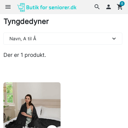
0
menu
search

shopping_cart
Tyngdedyner
expand_more
Navn, A til Å
Der er 1 produkt.