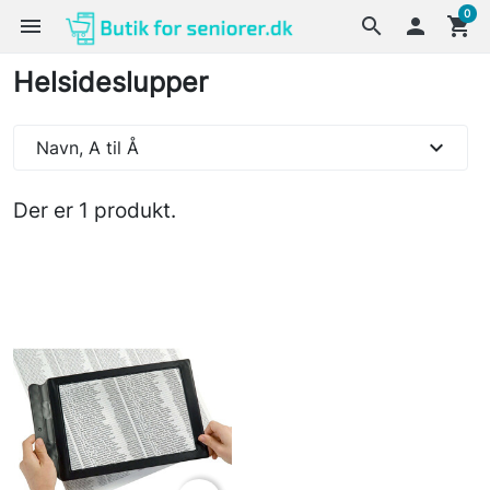
0
menu
search

shopping_cart
Helsideslupper
expand_more
Navn, A til Å
Der er 1 produkt.