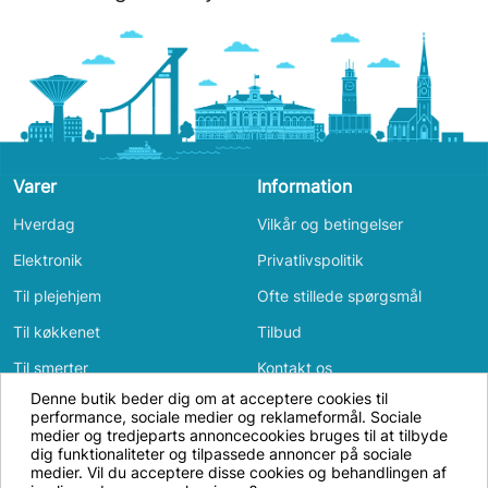
Varer
Information
Hverdag
Vilkår og betingelser
Elektronik
Privatlivspolitik
Til plejehjem
Ofte stillede spørgsmål
Til køkkenet
Tilbud
Til smerter
Kontakt os
Denne butik beder dig om at acceptere cookies til
Til badeværelset
Log ind
performance, sociale medier og reklameformål. Sociale
Vi bruger cookies og annonceidentifikatorer
medier og tredjeparts annoncecookies bruges til at tilbyde
Bevægelse
for at få hjemmesiden til at fungere, til
dig funktionaliteter og tilpassede annoncer på sociale
medier. Vil du acceptere disse cookies og behandlingen af
Til soveværelset
analyse samt til personligt tilpasset og ikke-