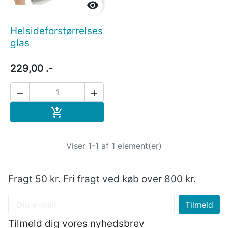

Helsideforstørrelses
glas
229,00 .-


Læg i indkøbskurv

Viser 1-1 af 1 element(er)
Fragt 50 kr. Fri fragt ved køb over 800 kr.
Tilmeld dig vores nyhedsbrev