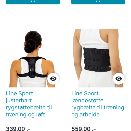


Line Sport
Line Sport
justerbart
lændestøtte
rygstøttebælte til
rygbælte til træning
træning og løft
og arbejde
339,00 .-
559,00 .-