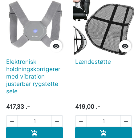


Elektronisk
Lændestøtte
holdningskorrigerer
med vibration
justerbar rygstøtte
sele
417,33 .-
419,00 .-




Læg i indkøbskurv
Læg i indkøb

