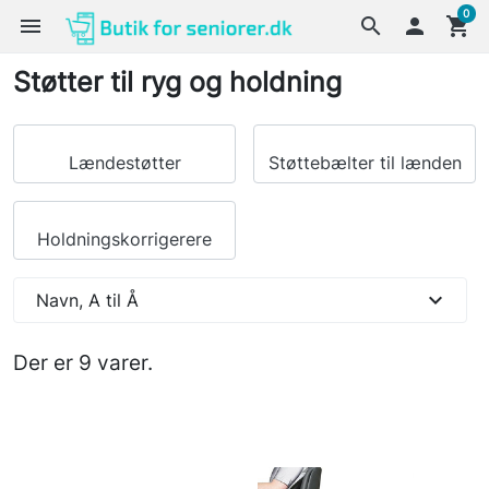
0
menu
search

shopping_cart
Støtter til ryg og holdning
Lændestøtter
Støttebælter til lænden
Holdningskorrigerere
expand_more
Navn, A til Å
Der er 9 varer.