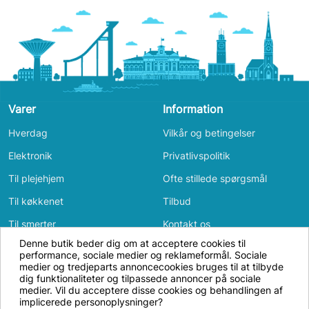
Varer
Information
Hverdag
Vilkår og betingelser
Elektronik
Privatlivspolitik
Til plejehjem
Ofte stillede spørgsmål
Til køkkenet
Tilbud
Til smerter
Kontakt os
Denne butik beder dig om at acceptere cookies til
Til badeværelset
Log ind
performance, sociale medier og reklameformål. Sociale
Vi bruger cookies og annonceidentifikatorer
medier og tredjeparts annoncecookies bruges til at tilbyde
Bevægelse
for at få hjemmesiden til at fungere, til
dig funktionaliteter og tilpassede annoncer på sociale
medier. Vil du acceptere disse cookies og behandlingen af
Til soveværelset
analyse samt til personligt tilpasset og ikke-
implicerede personoplysninger?