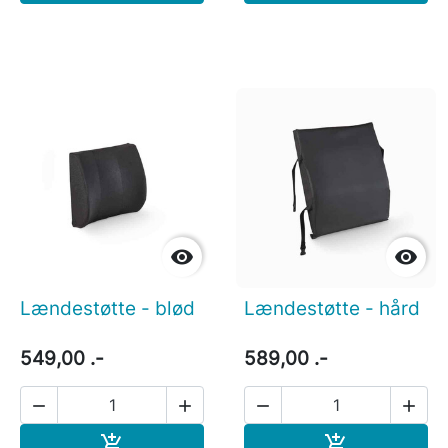


Lændestøtte - blød
Lændestøtte - hård
549,00 .-
589,00 .-




Læg i indkøbskurv
Læg i indkøb

