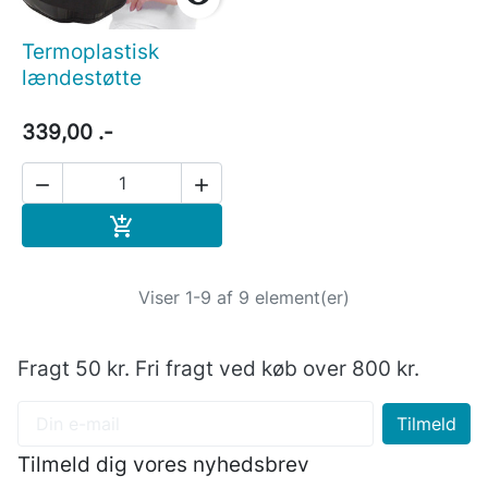
Termoplastisk
lændestøtte
339,00 .-


Læg i indkøbskurv

Viser 1-9 af 9 element(er)
Fragt 50 kr. Fri fragt ved køb over 800 kr.
Tilmeld dig vores nyhedsbrev