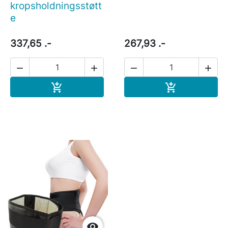
kropsholdningsstøtt
e
337,65 .-
267,93 .-




Læg i indkøbskurv
Læg i indkøb


