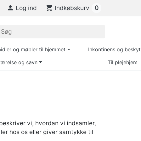
0

Log ind
shopping_cart
Indkøbskurv
dler og møbler til hjemmet
Inkontinens og beskyt
ærelse og søvn
Til plejehjem
beskriver vi, hvordan vi indsamler,
r hos os eller giver samtykke til