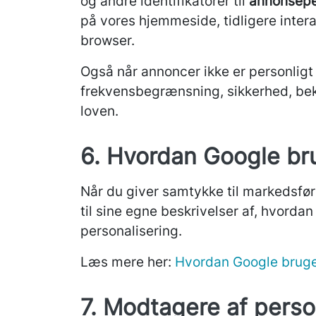
og andre identifikatorer til
annonsepe
på vores hjemmeside, tidligere interak
browser.
Også når annoncer ikke er personligt 
frekvensbegrænsning, sikkerhed, bekæ
loven.
6. Hvordan Google br
Når du giver samtykke til markedsfø
til sine egne beskrivelser af, hvord
personalisering.
Læs mere her:
Hvordan Google bruge
7. Modtagere af pers