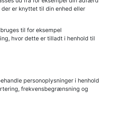
passes ud fra for eksempel din adfærd
der er knyttet til din enhed eller
 bruges til for eksempel
 hvor dette er tilladt i henhold til
behandle personoplysninger i henhold
portering, frekvensbegrænsning og