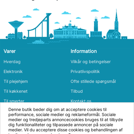
Varer
Information
Hverdag
Vilkår og betingelser
Elektronik
Privatlivspolitik
Til plejehjem
Ofte stillede spørgsmål
Til køkkenet
Tilbud
Til smerter
Kontakt os
Denne butik beder dig om at acceptere cookies til
Til badeværelset
Log ind
performance, sociale medier og reklameformål. Sociale
Vi bruger cookies og annonceidentifikatorer
medier og tredjeparts annoncecookies bruges til at tilbyde
Bevægelse
for at få hjemmesiden til at fungere, til
dig funktionaliteter og tilpassede annoncer på sociale
medier. Vil du acceptere disse cookies og behandlingen af
Til soveværelset
analyse samt til personligt tilpasset og ikke-