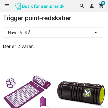
0
menu
search

shopping_cart
Trigger point-redskaber
expand_more
Navn, A til Å
Der er 2 varer.