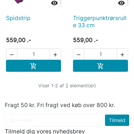


Spidstrip
Triggerpunktrørsrull
e 33 cm
559,00 .-
559,00 .-




Læg i indkøbskurv
Læg i indkøb


Viser 1-2 af 2 element(er)
Fragt 50 kr. Fri fragt ved køb over 800 kr.
Tilmeld dig vores nyhedsbrev