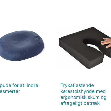
pude for at lindre
Trykaflastende

Vis her

Vis her
esmerter
kørestolshynde med
ergonomisk skum og
aftageligt betræk