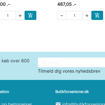
00 .-
487,05 .-





Læg i indkøbskurv
Læg 
ed køb over 800
Tilmeld dig vores nyhedsbrev
ation
Butikforseniorer.dk
r og betingelser
mail
info@butikforsenior