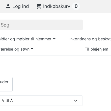
0

Log ind
shopping_cart
Indkøbskurv
dler og møbler til hjemmet
Inkontinens og beskyt
ærelse og søvn
Til plejehjem
puder
expand_more
 A til Å