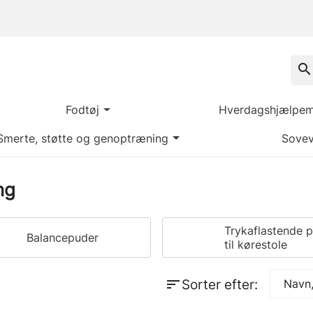
search
Fodtøj
Hverdagshjælpemi
Smerte, støtte og genoptræning
Sovev
ng
Trykaflastende 
Balancepuder
til kørestole
sort
Sorter efter:
Navn,