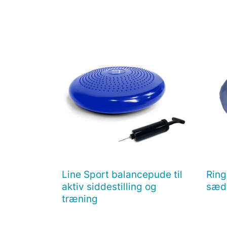
Line Sport balancepude til
Ring

Vis her
aktiv siddestilling og
sæd
træning