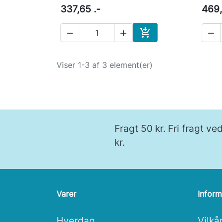
337,65 .-
469,




Læg i indkøbskurv
Viser 1-3 af 3 element(er)
Fragt 50 kr. Fri fragt v
kr.
Varer
Inform
Hverdag
Vilkå