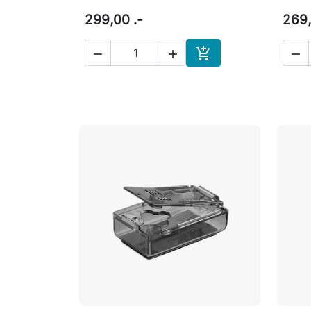
299,00 .-
269,




Læg i indkøbskurv