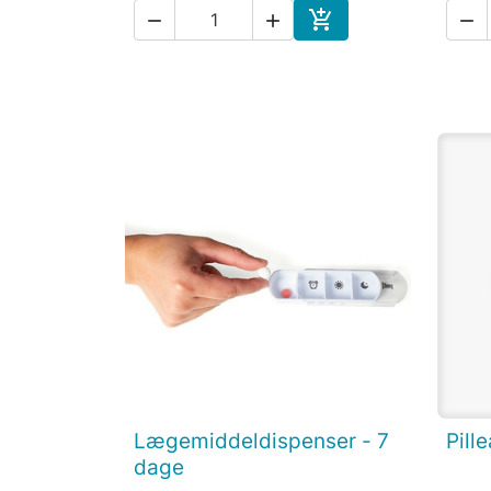




Læg i indkøbskurv
Lægemiddeldispenser - 7
Pill

Vis her
dage