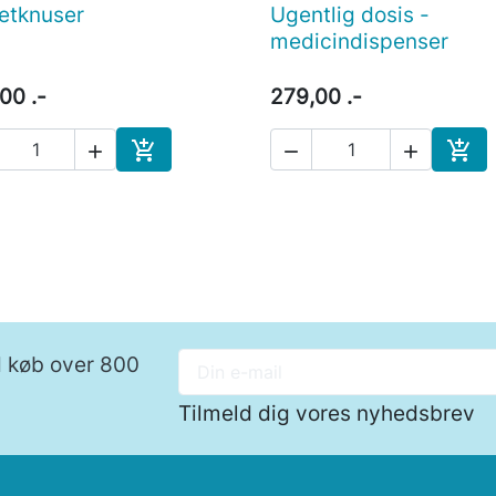
etknuser
Ugentlig dosis -

Vis her

Vis her
medicindispenser
00 .-
279,00 .-





Læg i indkøbskurv
Læg 
ed køb over 800
Tilmeld dig vores nyhedsbrev