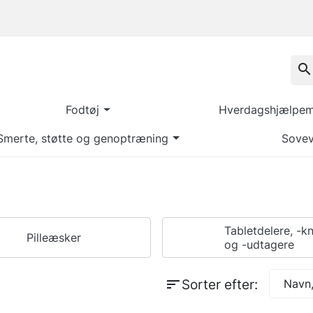
search
Fodtøj
Hverdagshjælpemi
Smerte, støtte og genoptræning
Sovev
Tabletdelere, -k
Pilleæsker
og -udtagere
sort
Sorter efter:
Navn,