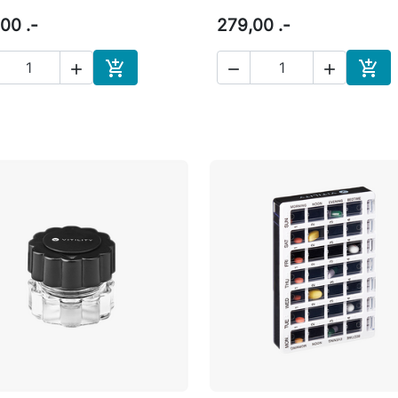
00 .-
279,00 .-





Læg i indkøbskurv
Læg 