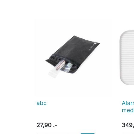
abc
Alar

Vis her
med
27,90 .-
349,