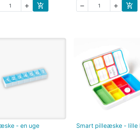





Læg i indkøbskurv
Læg 
eæske - en uge
Smart pilleæske - lille

Vis her

Vis her