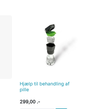
Hjælp til behandling af

Vis her
pille
299,00 .-