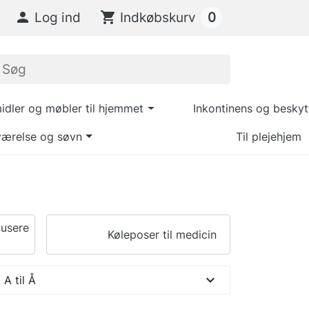
0

Log ind
shopping_cart
Indkøbskurv
dler og møbler til hjemmet
Inkontinens og beskyt
ærelse og søvn
Til plejehjem
nusere
Køleposer til medicin
expand_more
 A til Å