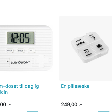
m-doset til daglig
En pilleæske

Vis her

Vis her
icin
00 .-
249,00 .-