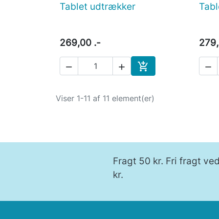
Tablet udtrækker
Tabl

Vis her
269,00 .-
279,




Læg i indkøbskurv
Viser 1-11 af 11 element(er)
Fragt 50 kr. Fri fragt v
kr.