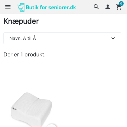
0
menu
search

shopping_cart
Knæpuder
expand_more
Navn, A til Å
Der er 1 produkt.