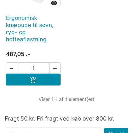

Ergonomisk
knæpude til søvn,
ryg- og
hofteaflastning
487,05 .-


Læg i indkøbskurv

Viser 1-1 af 1 element(er)
Fragt 50 kr. Fri fragt ved køb over 800 kr.