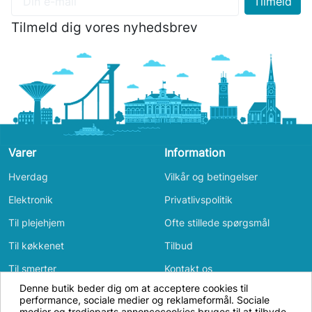
Tilmeld dig vores nyhedsbrev
Varer
Information
Hverdag
Vilkår og betingelser
Elektronik
Privatlivspolitik
Til plejehjem
Ofte stillede spørgsmål
Til køkkenet
Tilbud
Til smerter
Kontakt os
Denne butik beder dig om at acceptere cookies til
Til badeværelset
Log ind
performance, sociale medier og reklameformål. Sociale
Vi bruger cookies og annonceidentifikatorer
medier og tredjeparts annoncecookies bruges til at tilbyde