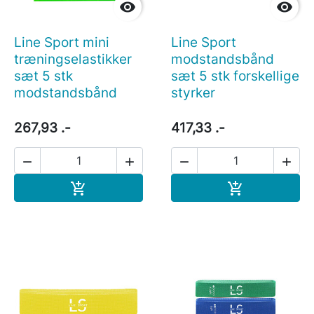


Line Sport mini
Line Sport
træningselastikker
modstandsbånd
sæt 5 stk
sæt 5 stk forskellige
modstandsbånd
styrker
267,93 .-
417,33 .-




Læg i indkøbskurv
Læg i indkøb

