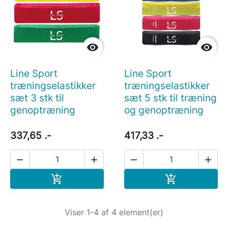


Line Sport
Line Sport
træningselastikker
træningselastikker
sæt 3 stk til
sæt 5 stk til træning
genoptræning
og genoptræning
337,65 .-
417,33 .-




Læg i indkøbskurv
Læg i indkøb


Viser 1-4 af 4 element(er)