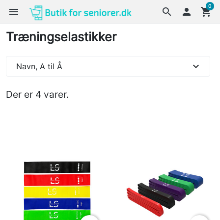
0
menu
search

shopping_cart
Træningselastikker
expand_more
Navn, A til Å
Der er 4 varer.