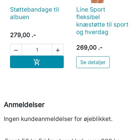
Støttebandage til
Line Sport
albuen
fleksibel
knæstøtte til sport
og hverdag
279,00 .-
269,00 .-


Læg i indkøbskurv

Se detaljer
Anmeldelser
Ingen kundeanmeldelser for øjeblikket.