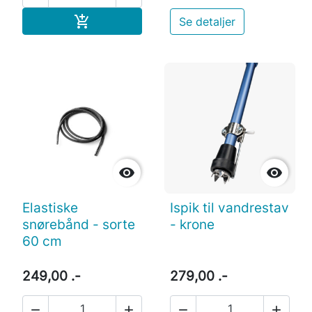
Læg i indkøbskurv

Se detaljer


Elastiske
Ispik til vandrestav
snørebånd - sorte
- krone
60 cm
249,00 .-
279,00 .-



