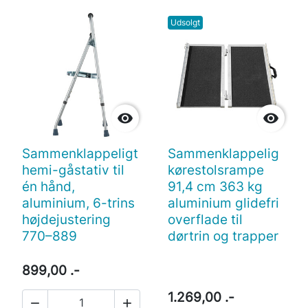
Udsolgt


Sammenklappeligt
Sammenklappelig
hemi-gåstativ til
kørestolsrampe
én hånd,
91,4 cm 363 kg
aluminium, 6-trins
aluminium glidefri
højdejustering
overflade til
770–889
dørtrin og trapper
899,00 .-
1.269,00 .-

