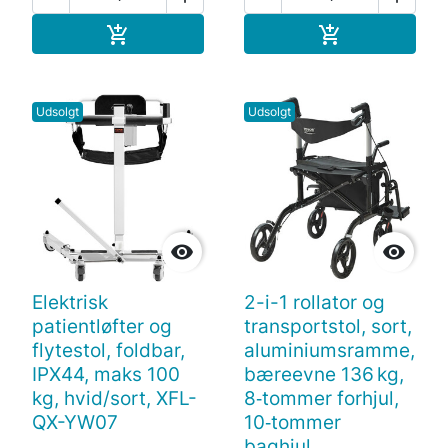
Læg i indkøbskurv
Læg i indkøb


Udsolgt
Udsolgt


Elektrisk
2-i-1 rollator og
patientløfter og
transportstol, sort,
flytestol, foldbar,
aluminiumsramme,
IPX44, maks 100
bæreevne 136 kg,
kg, hvid/sort, XFL-
8‑tommer forhjul,
QX-YW07
10‑tommer
baghjul,