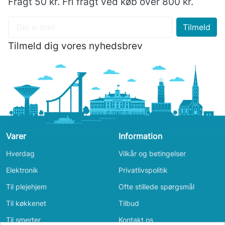
Fragt 50 kr. Fri fragt ved køb over 800 kr.
Tilmeld dig vores nyhedsbrev
Varer
Information
Hverdag
Vilkår og betingelser
Elektronik
Privatlivspolitik
Til plejehjem
Ofte stillede spørgsmål
Til køkkenet
Tilbud
Til smerter
Kontakt os