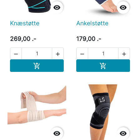


Knæstøtte
Ankelstøtte
269,00 .-
179,00 .-




Læg i indkøbskurv
Læg i indkøb



