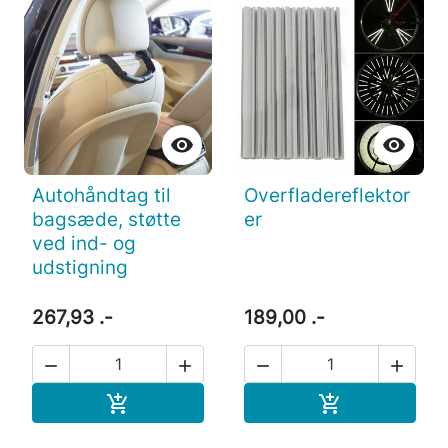


Autohåndtag til
Overfladereflektor
bagsæde, støtte
er
ved ind- og
udstigning
267,93 .-
189,00 .-




Læg i indkøbskurv
Læg i indkøb

