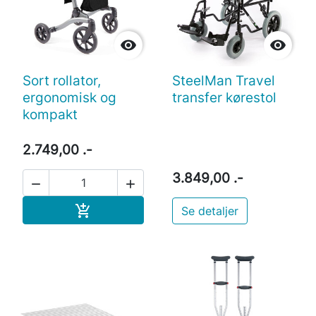


Sort rollator,
SteelMan Travel
ergonomisk og
transfer kørestol
kompakt
2.749,00 .-
3.849,00 .-


Læg i indkøbskurv

Se detaljer