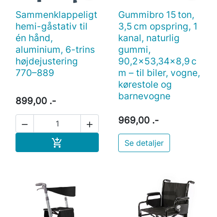
Sammenklappeligt
Gummibro 15 ton,
hemi-gåstativ til
3,5 cm opspring, 1
én hånd,
kanal, naturlig
aluminium, 6-trins
gummi,
højdejustering
90,2×53,34×8,9 c
770–889
m – til biler, vogne,
kørestole og
barnevogne
899,00 .-
969,00 .-


Læg i indkøbskurv

Se detaljer