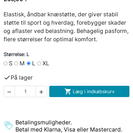
Elastisk, åndbar knæstøtte, der giver stabil
støtte til sport og hverdag, forebygger skader
og aflaster ved belastning. Behagelig pasform,
flere størrelser for optimal komfort.
Størrelse: L
S
M
L
XL

På lager

Læg i indkøbskurv


Betalingsmuligheder.
Betal med Klarna, Visa eller Mastercard.