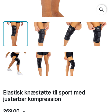
search
Elastisk knæstøtte til sport med
justerbar kompression
269,00 .-