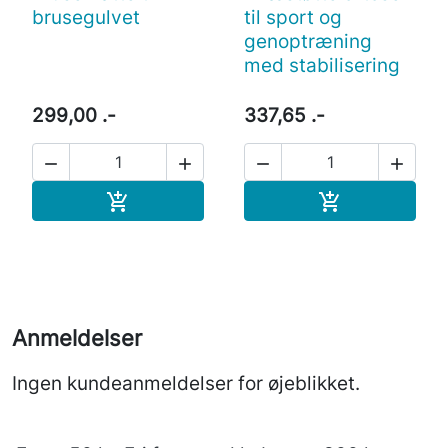
brusegulvet
til sport og
genoptræning
med stabilisering
299,00 .-
337,65 .-




Læg i indkøbskurv
Læg i indkøb


Anmeldelser
Ingen kundeanmeldelser for øjeblikket.