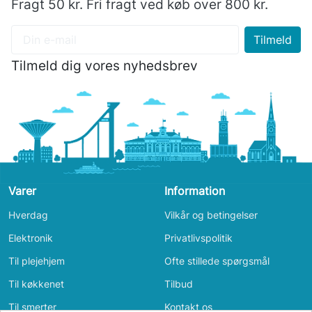
Fragt 50 kr. Fri fragt ved køb over 800 kr.
Tilmeld dig vores nyhedsbrev
Varer
Information
Hverdag
Vilkår og betingelser
Elektronik
Privatlivspolitik
Til plejehjem
Ofte stillede spørgsmål
Til køkkenet
Tilbud
Til smerter
Kontakt os