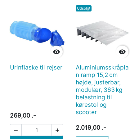
Udsolgt


Urinflaske til rejser
Aluminiumsskråpla
n ramp 15,2 cm
højde, justerbar,
modulær, 363 kg
belastning til
kørestol og
scooter
269,00 .-
2.019,00 .-

