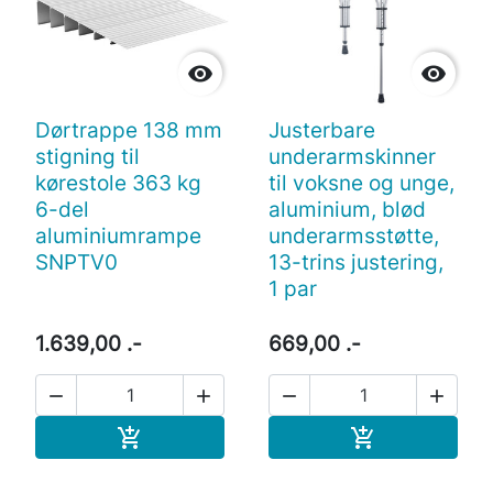


Dørtrappe 138 mm
Justerbare
stigning til
underarmskinner
kørestole 363 kg
til voksne og unge,
6-del
aluminium, blød
aluminiumrampe
underarmsstøtte,
SNPTV0
13-trins justering,
1 par
1.639,00 .-
669,00 .-




Læg i indkøbskurv
Læg i indkøb

