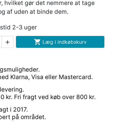
, hvilket gør det nemmere at tage
og af uden at binde dem.
stid 2-3 uger

Læg i indkøbskurv

ngsmuligheder.
ed Klarna, Visa eller Mastercard.
levering.
0 kr. Fri fragt ved køb over 800 kr.
gt i 2017.
pert på området.