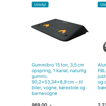
Udsolgt
Uds
Gummibro 15 ton, 3,5 cm
Alu

Vis her
opspring, 1 kanal, naturlig
FBL
gummi,
jus
90,2×53,34×8,9 cm – til
og 
biler, vogne, kørestole og
bær
barnevogne
969,00 .-
2.2