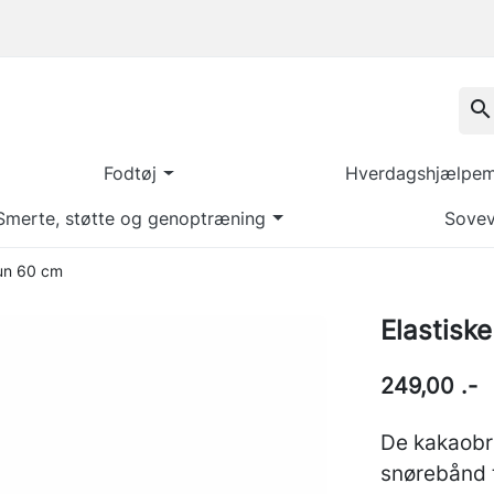
search
Fodtøj
Hverdagshjælpemi
Smerte, støtte og genoptræning
Sovev
run 60 cm
Elastisk
249,00 .-
De kakaobr
snørebånd t