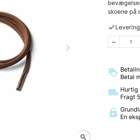
bevægelser
skoene på 

Levering

Next
Betali
Betal m
Hurtig 
Fragt 5
Grundla
En eks
search