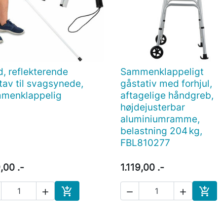
d, reflekterende
Sammenklappeligt

Vis her

Vis her
tav til svagsynede,
gåstativ med forhjul,
menklappelig
aftagelige håndgreb,
højdejusterbar
aluminiumramme,
belastning 204 kg,
FBL810277
,00 .-
1.119,00 .-





Læg i indkøbskurv
Læg 