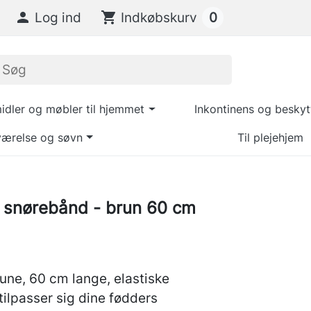
0

Log ind
shopping_cart
Indkøbskurv
dler og møbler til hjemmet
Inkontinens og beskyt
ærelse og søvn
Til plejehjem
e snørebånd - brun 60 cm
une, 60 cm lange, elastiske
ilpasser sig dine fødders