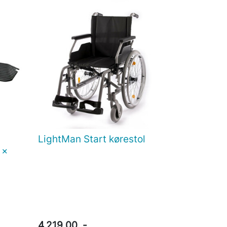
LightMan Start kørestol

Vis her
 x
4.219,00 .-