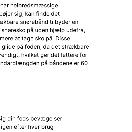
r har helbredsmæssige
bøjer sig, kan finde det
ækbare snørebånd tilbyder en
e snøresko på uden hjælp udefra,
mere at tage sko på. Disse
t glide på foden, da det strækbare
endigt, hvilket gør det lettere for
Standardlængden på båndene er 60
sig din fods bevægelser
 igen efter hver brug