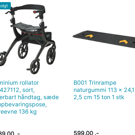
olgt
minium rollator
B001 Trinrampe

Vis her

Vis her
427112, sort,
naturgummi 113 x 24,1
terbart håndtag, sæde
2,5 cm 15 ton 1 stk
opbevaringspose,
eevne 136 kg
599,00 .-
39,00 .-