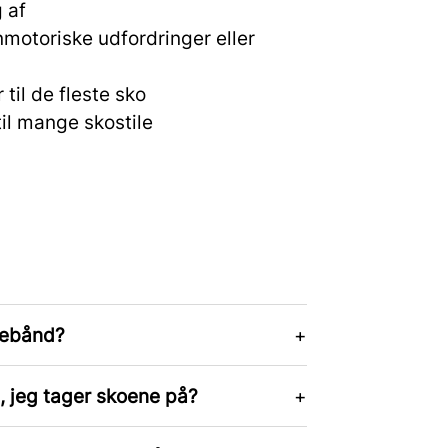
 af
nmotoriske udfordringer eller
il de fleste sko
il mange skostile
rebånd?
 jeg tager skoene på?