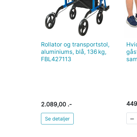
Rollator og transportstol,
Hvi

Vis her
aluminiums, blå, 136 kg,
gås
FBL427113
sam
449
2.089,00 .-
Se detaljer
