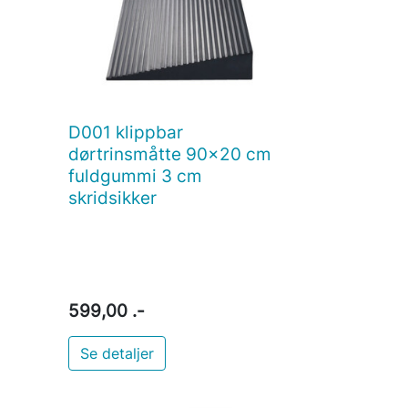
D001 klippbar

Vis her
dørtrinsmåtte 90x20 cm
fuldgummi 3 cm
skridsikker
599,00 .-
Se detaljer
i indkøbskurv