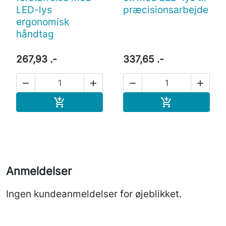
LED-lys
præcisionsarbejde
ergonomisk
håndtag
267,93 .-
337,65 .-




Læg i indkøbskurv
Læg i indkøb


Anmeldelser
Ingen kundeanmeldelser for øjeblikket.