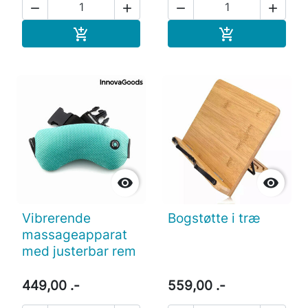




Læg i indkøbskurv
Læg i indkøb




Vibrerende
Bogstøtte i træ
massageapparat
med justerbar rem
449,00 .-
559,00 .-