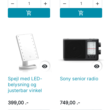




Læg i indkøbskurv
Læg i indkøb




Spejl med LED-
Sony senior radio
belysning og
justerbar vinkel
399,00 .-
749,00 .-