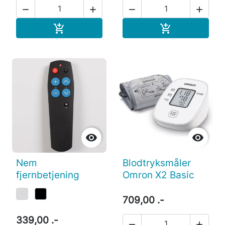




Læg i indkøbskurv
Læg i indkøb




Nem
Blodtryksmåler
fjernbetjening
Omron X2 Basic
709,00 .-
339,00 .-

