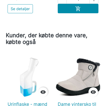
Læg i indkøb

Se detaljer
Kunder, der købte denne vare,
købte også


Urinflaske - mænd
Dame vintersko til