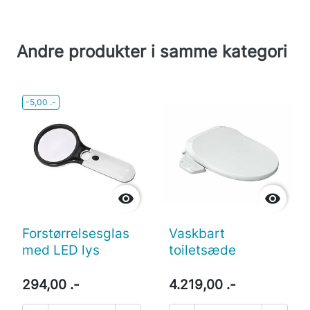
Andre produkter i samme kategori
-5,00 .-


Forstørrelsesglas
Vaskbart
med LED lys
toiletsæde
294,00 .-
4.219,00 .-