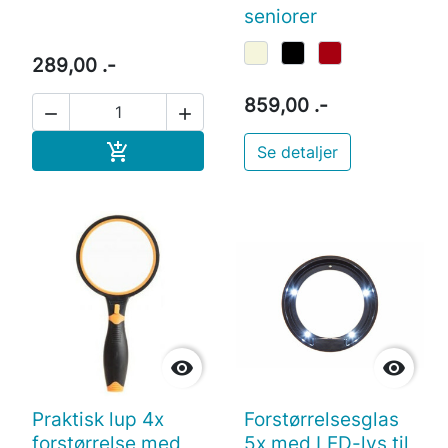
seniorer
289,00 .-
859,00 .-


Læg i indkøbskurv

Se detaljer


Praktisk lup 4x
Forstørrelsesglas
forstørrelse med
5x med LED-lys til