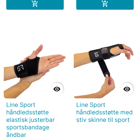
Læg i indkøbskurv
Læg i indkøb




Line Sport
Line Sport
håndledsstøtte
håndledsstøtte med
elastisk justerbar
stiv skinne til sport
sportsbandage
åndbar