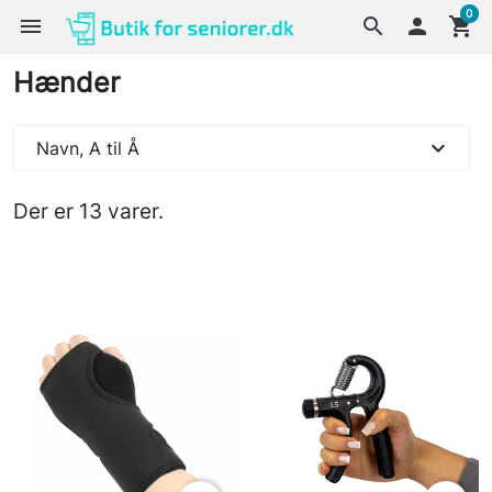
0
menu
search

shopping_cart
Hænder
expand_more
Navn, A til Å
Der er 13 varer.