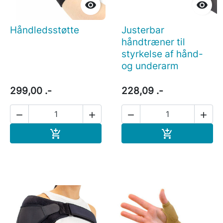


Håndledsstøtte
Justerbar
håndtræner til
styrkelse af hånd-
og underarm
299,00 .-
228,09 .-




Læg i indkøbskurv
Læg i indkøb

