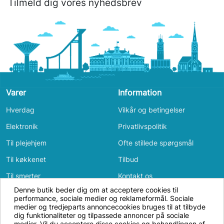
Tilmeld dig vores nyhedsbrev
Varer
Information
Hverdag
Vilkår og betingelser
Elektronik
Privatlivspolitik
Til plejehjem
Ofte stillede spørgsmål
Til køkkenet
Tilbud
Til smerter
Kontakt os
Denne butik beder dig om at acceptere cookies til
Til badeværelset
Log ind
performance, sociale medier og reklameformål. Sociale
Vi bruger cookies og annonceidentifikatorer
medier og tredjeparts annoncecookies bruges til at tilbyde
Bevægelse
for at få hjemmesiden til at fungere, til
dig funktionaliteter og tilpassede annoncer på sociale
medier. Vil du acceptere disse cookies og behandlingen af