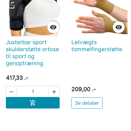


Justerbar sport
Letvægts
skulderstøtte ortose
tommelfingerstøtte
til sport og
genoptræning
417,33 .-
209,00 .-


Læg i indkøbskurv

Se detaljer