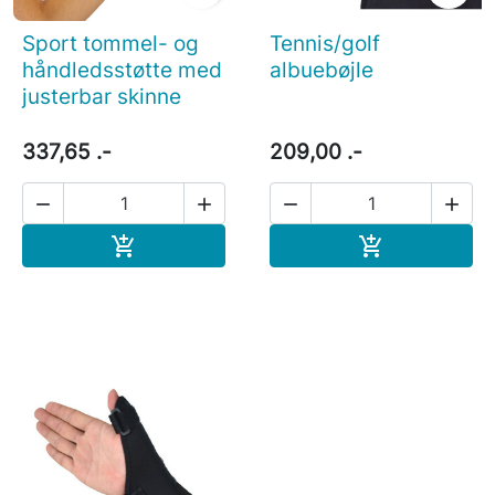
Sport tommel- og
Tennis/golf
håndledsstøtte med
albuebøjle
justerbar skinne
337,65 .-
209,00 .-




Læg i indkøbskurv
Læg i indkøb

