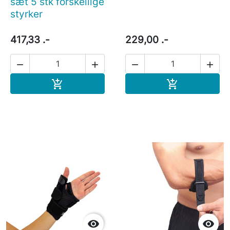
sæt 5 stk forskellige
styrker
417,33 .-
229,00 .-




Læg i indkøbskurv
Læg i indkøb



