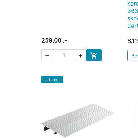
kør
363
skri
dør
259,00 .-
6.11

Se


Læg i indkøbskurv
Udsolgt