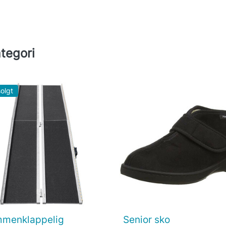
tegori
olgt
menklappelig
Senior sko

Vis her

Vis her