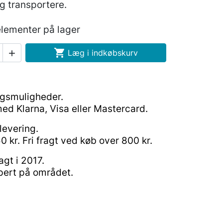
g transportere.
elementer på lager

Læg i indkøbskurv

ngsmuligheder.
ed Klarna, Visa eller Mastercard.
levering.
0 kr. Fri fragt ved køb over 800 kr.
gt i 2017.
pert på området.