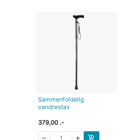
Sammenfoldelig

Vis her
vandrestav
379,00 .-


