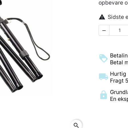
opbevare o

Sidste 

Betali
Betal m
Hurtig 
Fragt 5
Grundla
En eks
search