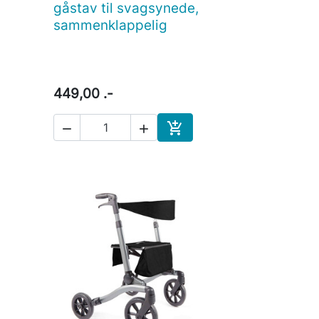
gåstav til svagsynede,
sammenklappelig
449,00 .-



Læg i indkøbskurv