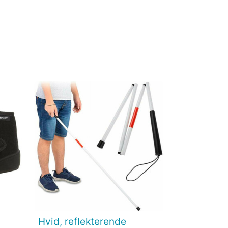
Hvid, reflekterende

Vis her