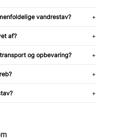
menfoldelige vandrestav?
et af?
transport og opbevaring?
reb?
stav?
om