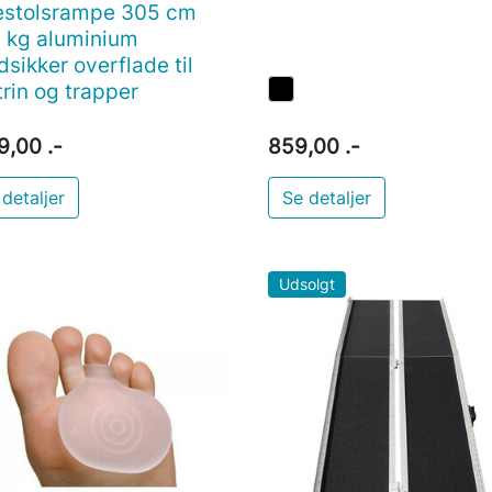
estolsrampe 305 cm
 kg aluminium
dsikker overflade til
trin og trapper
9,00 .-
859,00 .-
 detaljer
Se detaljer
Udsolgt