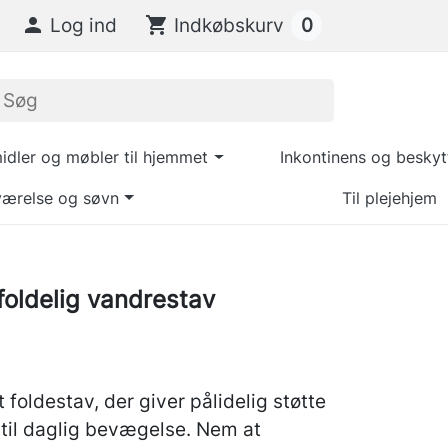
0

Log ind
shopping_cart
Indkøbskurv
dler og møbler til hjemmet
Inkontinens og beskyt
ærelse og søvn
Til plejehjem
ldelig vandrestav
t foldestav, der giver pålidelig støtte
til daglig bevægelse. Nem at