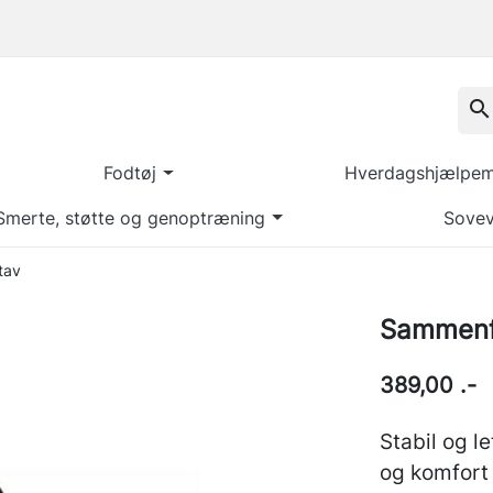
search
Fodtøj
Hverdagshjælpemi
Smerte, støtte og genoptræning
Sovev
tav
Sammenfo
389,00 .-
Stabil og le
og komfort 