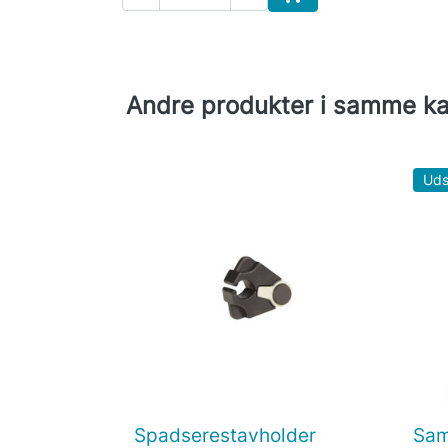
Læg i indkøbskurv
Andre produkter i samme ka
Uds
Spadserestavholder
Sam

Vis her