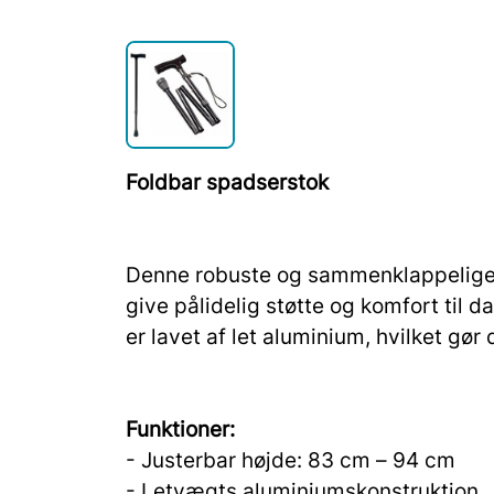
Foldbar spadserstok
Denne robuste og sammenklappelige s
give pålidelig støtte og komfort til
er lavet af let aluminium, hvilket gø
Funktioner:
- Justerbar højde: 83 cm – 94 cm
- Letvægts aluminiumskonstruktion